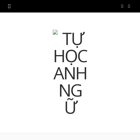
F
Y
a
o
c
u
e
T
b
u
o
b
o
e
k